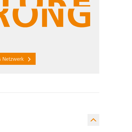
 Strong,
 Strong
es Netzwerk