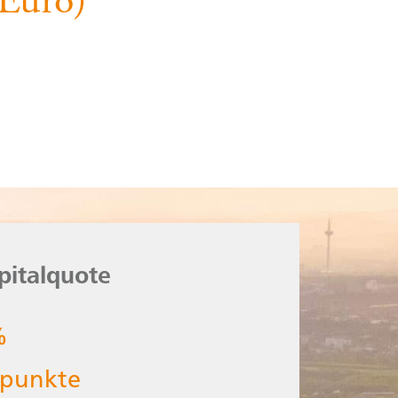
 Euro)
pitalquote
Harte Kernkapitalquote
15,8
%
%
tpunkte