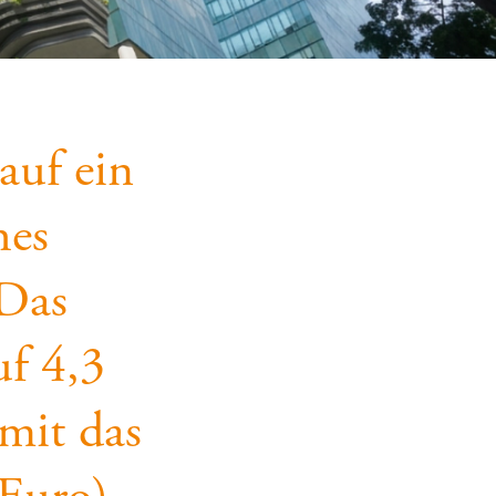
uf ein
hes
 Das
uf 4,3
mit das