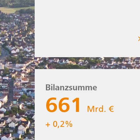
zum aktuellen Jahr
Bilanzsumme
661
Mrd. €
Mrd
+ 0,2%