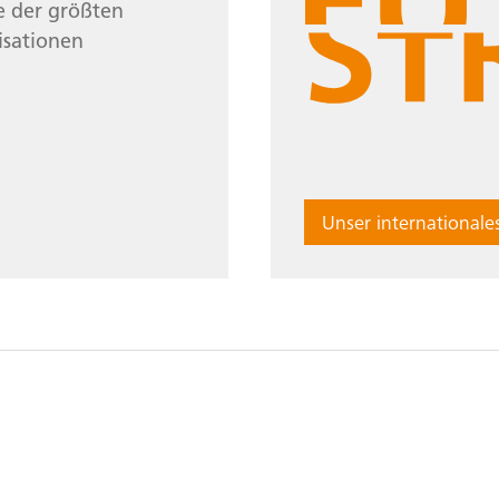
e der größten
Future
isationen
Future
Unser international