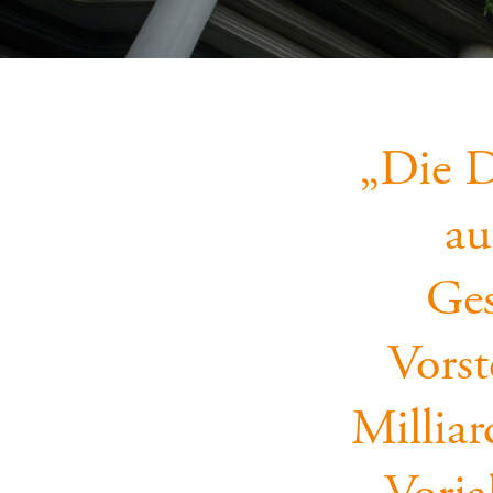
„Die 
au
Ges
Vorst
Millia