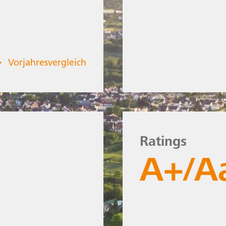
Vorjahresvergleich
zum aktuellen Jahr
Bilanzsumme
Ratings
660
A+/A
A
. €