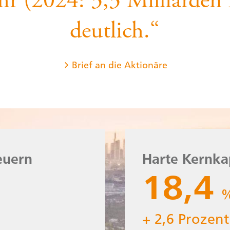
hr (2024: 3,3 Milliarden
deutlich.“
Brief an die Aktionäre
euern
s vor Steuern
Harte Kernka
3.303
18,4
+ 2,6 Prozen