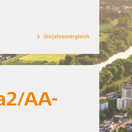
Vorjahresvergleich
Ratings
a2/AA-
+/Aa2/AA-