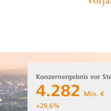
Vorja
Konzernergebnis vor St
Konzernergebni
4.282
Mio. €
Mio. €
+29,6%